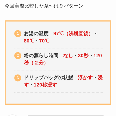
今回実際比較した条件は９パターン。
お湯の温度
97℃（沸騰直後）
・
80℃
・
70℃
粉の蒸らし時間
なし
・
30秒
・
120
秒（２分）
ドリップバッグの状態
浮かす
・
浸
す
・
120秒浸す