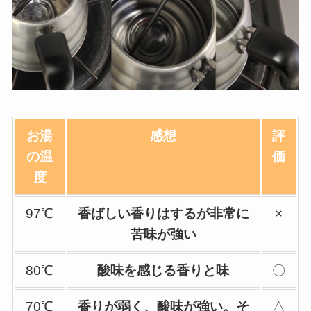
お湯
感想
評
の温
価
度
97℃
香ばしい香りはするが非常に
×
苦味が強い
80℃
酸味を感じる香りと味
〇
70℃
香りが弱く、酸味が強い。そ
△