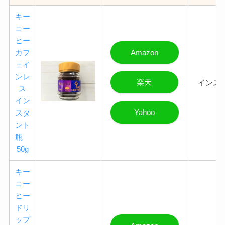
キー
コー
ヒー
Amazon
カフ
ェイ
ンレ
楽天
インス
ス
イン
Yahoo
スタ
ント
瓶
50g
キー
コー
ヒー
ドリ
ップ