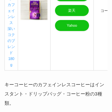
カフ
楽天
ェイ
コーヒ
ンレ
ス
Yahoo
深い
コク
のブ
レン
ド
180
g
キーコーヒーのカフェインレスコーヒーはイン
スタント・ドリップバッグ・コーヒー粉の3種
類。