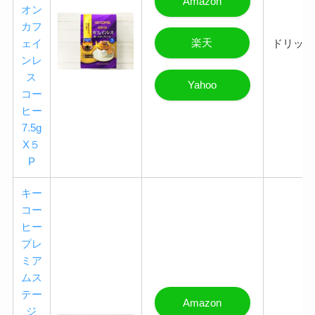
Amazon
オン
カフ
楽天
ェイ
ドリップ
ンレ
ス
Yahoo
コー
ヒー
7.5g
X５
P
キー
コー
ヒー
プレ
ミア
ムス
テー
Amazon
ジ