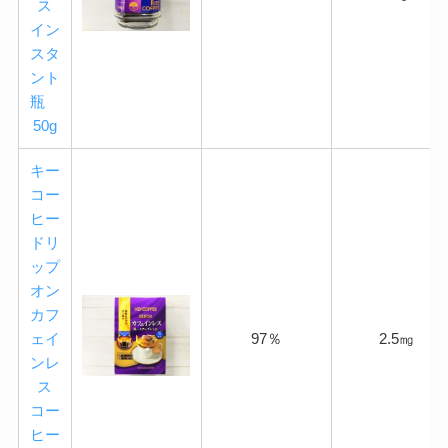
ス
イン
スタ
ント
瓶
50g
キー
コー
ヒー
ドリ
ップ
オン
カフ
ェイ
97％
2.5㎎
ンレ
ス
コー
ヒー